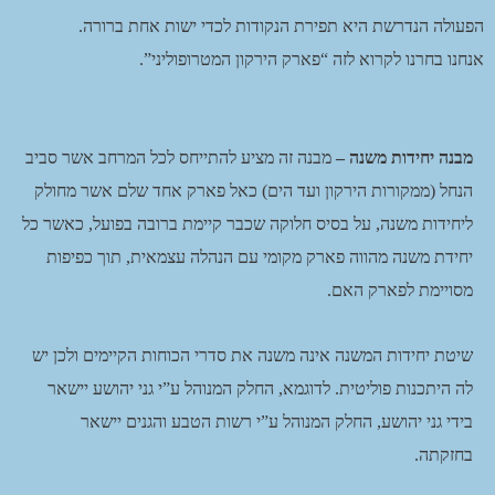
הפעולה הנדרשת היא תפירת הנקודות לכדי ישות אחת ברורה.
אנחנו בחרנו לקרוא לזה “פארק הירקון המטרופוליני”.
מבנה יחידות משנה –
מבנה זה מציע להתייחס לכל המרחב אשר סביב
הנחל (ממקורות הירקון ועד הים) כאל פארק אחד שלם אשר מחולק
ליחידות משנה, על בסיס חלוקה שכבר קיימת ברובה בפועל, כאשר כל
יחידת משנה מהווה פארק מקומי עם הנהלה עצמאית, תוך כפיפות
מסויימת לפארק האם.
שיטת יחידות המשנה אינה משנה את סדרי הכוחות הקיימים ולכן יש
לה היתכנות פוליטית. לדוגמא, החלק המנוהל ע”י גני יהושע יישאר
בידי גני יהושע, החלק המנוהל ע”י רשות הטבע והגנים יישאר
בחזקתה.