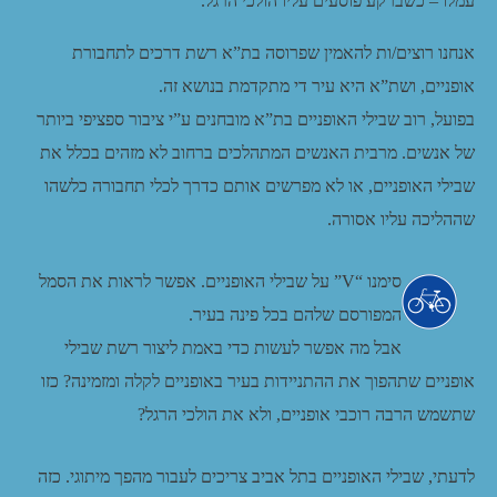
עמלו – כשברקע פוסעים עליו הולכי הרגל.
אנחנו רוצים/ות להאמין שפרוסה בת”א רשת דרכים לתחבורת
אופניים, ושת”א היא עיר די מתקדמת בנושא זה.
בפועל, רוב שבילי האופניים בת”א מובחנים ע”י ציבור ספציפי ביותר
של אנשים. מרבית האנשים המתהלכים ברחוב לא מזהים בכלל את
שבילי האופניים, או לא מפרשים אותם כדרך לכלי תחבורה כלשהו
שההליכה עליו אסורה.
סימנו “V” על שבילי האופניים. אפשר לראות את הסמל
המפורסם שלהם בכל פינה בעיר.
אבל מה אפשר לעשות כדי באמת ליצור רשת שבילי
אופניים שתהפוך את ההתניידות בעיר באופניים לקלה ומזמינה? כזו
שתשמש הרבה רוכבי אופניים, ולא את הולכי הרגל?
לדעתי, שבילי האופניים בתל אביב צריכים לעבור מהפך מיתוגי. כזה