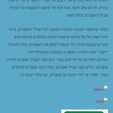
השלב הזה הוא בונוס שיעזור לקבע את שבילי האופניים של תל אביב
כמותג. זה לא שלב חובה, אבל הוא קל לביצוע והשפעתו על תדמית
שבילי האופניים גדולה מאוד.
לאחר שיושלמו העיצוב והאחדת העיצוב לכל שבילי האופניים, כדאי
יהיה לאמץ סל של שילוט שייעשה שימוש בסימונים פיקטוגרפים
מוכרים ובצבע חזרתי דבר שיעזור לבסס את האופניים ככלי תחבורה
“רציני” ואת תשתית האופניים כמובחנת ומובדלת יותר.
השילוט ילווה את כל הדרכים בעיר. הוא יפנה לשבילי אופניים ולחנית
אופניים, יתריע מפני שבילי אופניים, יכווין רוכבי אופניים למוקדים
בעיר, יאסור או יתיר רכיבה על אופניים, יציג כללי רכיבה וכ’.