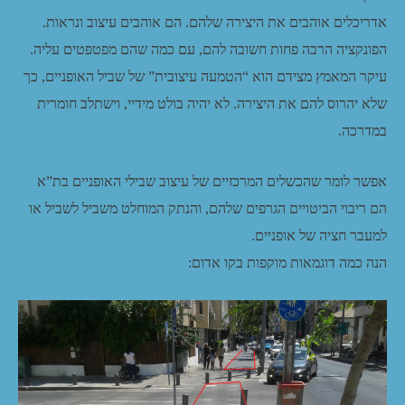
אדריכלים אוהבים את היצירה שלהם. הם אוהבים עיצוב ונראות.
הפונקציה הרבה פחות חשובה להם, עם כמה שהם מפטפטים עליה.
עיקר המאמץ מצידם הוא “הטמעה עיצובית” של שביל האופניים, כך
שלא יהרוס להם את היצירה. לא יהיה בולט מידיי, וישתלב חומרית
במדרכה.
אפשר לומר שהכשלים המרכזיים של עיצוב שבילי האופניים בת”א
הם ריבוי הביטויים הגרפים שלהם, והנתק המוחלט משביל לשביל או
למעבר חציה של אופניים.
הנה כמה דוגמאות מוקפות בקו אדום: