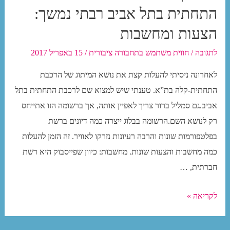
אותרה
התחתית בתל אביב רבתי נמשך:
הצעת
הצעות ומחשבות
המיתוג
לתגובה
/
חווית משתמש בתחבורה ציבורית
/
15 באפריל 2017
הראשונה*
מ-1982
לאחרונה ניסיתי להעלות קצת את נושא המיתוג של הרכבת
!
התחתית-קלה בת”א. טענתי שיש למצוא שם לרכבת התחתית בתל
אביב.גם סמליל ברור צריך לאפיין אותה, אך ברשומה הזו אתייחס
רק לנושא השם.הרשומה בבלוג ייצרה כמה דיונים ברשת
בפלטפורמות שונות והרבה רעיונות נזרקו לאוויר. זה הזמן להעלות
כמה מחשבות והצעות שונות. מחשבות: כיוון שפייסבוק היא רשת
חברתית, …
פרוייקט
לקריאה »
חיפוש
שם