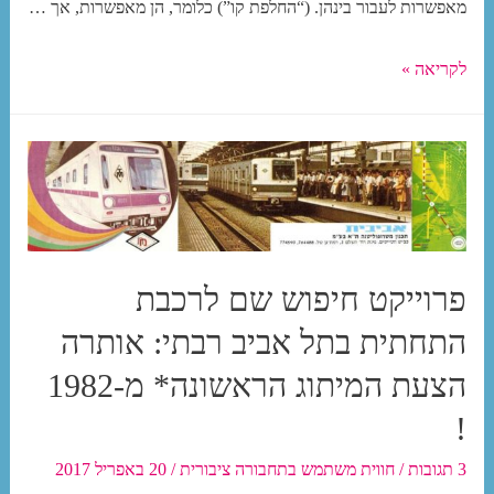
מאפשרות לעבור בינהן. (“החלפת קו”) כלומר, הן מאפשרות, אך …
דורשים
לקריאה »
רב-קו
במוניות
שירות.
אבל
רגע!
רב-קו
פרוייקט חיפוש שם לרכבת
במונית
שירות
התחתית בתל אביב רבתי: אותרה
זה
הצעת המיתוג הראשונה* מ-1982
למעשה..אוטובוס!
!
3 תגובות
/
חווית משתמש בתחבורה ציבורית
/
20 באפריל 2017