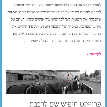
לאורך כל המאה ה-20 עלו הצעות שונות (רציניות יותר ופחות)
לרכבת תחתית בת”א.אך רק לאחרונה מצאתי הצעה אחת, מ-1982
שהפנתה את תשומת ליבי לכך שיש עוד אנשים שנתנו דעתם על
מיתוג המערכת. במקרה של ההצעה הזו, המיתוג עוד הקדים את
התכנון המפורט של הקו.שם ההצעה היה כשם החברה שהוקמה
במטרה לקדם את המיזם: “אביבית“.הסמליל שאיתר …
פרוייקט
לקריאה »
חיפוש
שם
לרכבת
התחתית
בתל
אביב
פרוייקט חיפוש שם לרכבת
רבתי: