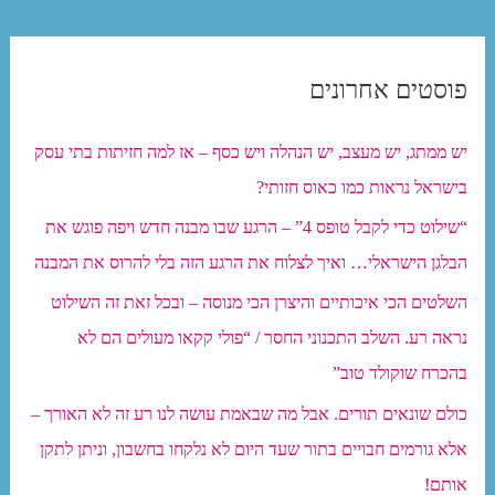
לרכבת
התחתית
פוסטים אחרונים
בתל
אביב
יש ממתג, יש מעצב, יש הנהלה ויש כסף – אז למה חזיתות בתי עסק
רבתי
בישראל נראות כמו כאוס חזותי?
נמשך:
הצעות
“שילוט כדי לקבל טופס 4” – הרגע שבו מבנה חדש ויפה פוגש את
ומחשבות
הבלגן הישראלי… ואיך לצלוח את הרגע הזה בלי להרוס את המבנה
השלטים הכי איכותיים והיצרן הכי מנוסה – ובכל זאת זה השילוט
נראה רע. השלב התכנוני החסר / “פולי קקאו מעולים הם לא
בהכרח שוקולד טוב”
כולם שונאים תורים. אבל מה שבאמת עושה לנו רע זה לא האורך –
אלא גורמים חבויים בתור שעד היום לא נלקחו בחשבון, וניתן לתקן
אותם!