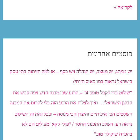
מסלול
לקריאה »
תיירותי
מוקם
בת”א.
הידד!
פוסטים אחרונים
רק
נקווה
יש ממתג, יש מעצב, יש הנהלה ויש כסף – אז למה חזיתות בתי עסק
שלא
בישראל נראות כמו כאוס חזותי?
יסיים
כמו
“שילוט כדי לקבל טופס 4” – הרגע שבו מבנה חדש ויפה פוגש את
קודמיו…
הבלגן הישראלי… ואיך לצלוח את הרגע הזה בלי להרוס את המבנה
השלטים הכי איכותיים והיצרן הכי מנוסה – ובכל זאת זה השילוט
נראה רע. השלב התכנוני החסר / “פולי קקאו מעולים הם לא
בהכרח שוקולד טוב”