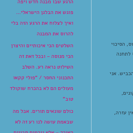
הרגע שבו מבנה חדש ויפה
פוגש את הבלגן הישראלי…
ואיך לצלוח את הרגע הזה בלי
להרוס את המבנה
אוטובוס, הסיכוי
השלטים הכי איכותיים והיצרן
 לתחנה
הכי מנוסה – ובכל זאת זה
השילוט נראה רע. השלב
כביש. אני
התכנוני החסר / “פולי קקאו
מעולים הם לא בהכרח שוקולד
נים,
טוב”
כולם שונאים תורים. אבל מה
ן עזרה,
שבאמת עושה לנו רע זה לא
האורך – אלא גורמים חבויים