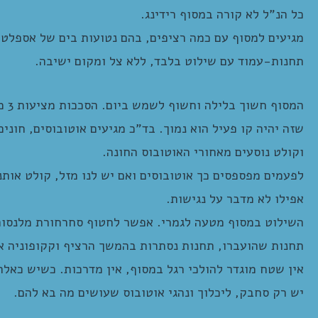
כל הנ”ל לא קורה במסוף רידינג.
מגיעים למסוף עם כמה רציפים, בהם נטועות בים של אספלט 
תחנות-עמוד עם שילוט בלבד, ללא צל ומקום ישיבה.
המס
שזה יהיה קו פעיל הוא נמוך. בד”כ מגיעים אוטובוסים, חוני
וקולט נוסעים מאחורי האוטובוס החונה.
לפעמים מפספסים כך אוטובוסים ואם יש לנו מזל, קולט אותנו
אפילו לא מדבר על נגישות.
השילוט במסוף מטעה לגמרי. אפשר לחטוף סחרחורת מלנסות ל
תחנות שהועברו, תחנות נסתרות בהמשך הרציף וקקופוניה א
אין שטח מוגדר להולכי רגל במסוף, אין מדרכות. כשיש כאלה 
יש רק סחבק, ליכלוך ונהגי אוטובוס שעושים מה בא להם.