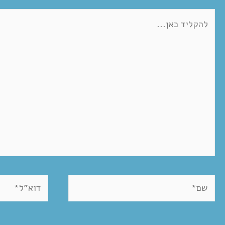
להקליד
כאן...
שם*
דוא"ל*