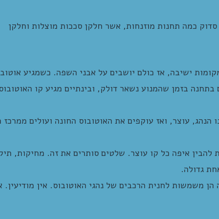
סדוק כמה תחנות מוזנחות, אשר חלקן סככות מוצלות וחלקן
וף חשוך בלילה וחשוף לשמש ביום. הסככות מציעות 3 מקומות ישיבה, אז כולם יושבים על אבני השפה. כשמגיע 
ם בתחנה בזמן שהמנוע נשאר דולק, ובינתיים מגיע קו האוטובוס
 הנהג, עוצר, ואז עוקפים את האוטובוס החונה ועולים ממרכז ה
הבין איפה כל קו עוצר. שלטים סותרים את זה. מחיקות, תיקו
חת גדולה.
הן משמשות לחנית הרכבים של נהגי האוטובוס. אין מודיעין. אי