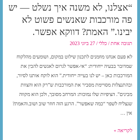
“אצלנו, לא משנה איך נשלט — יש
פה מורכבות שאנשים פשוט לא
יבינו.” האמת? דווקא אפשר.
תגובה אחת
/
כללי
/
27 ביוני 2023
לא פעם אנחנו מוזמנים לתכנון שילוט במקום, ושומעים מהלקוח
שמדובר בבעיה ייחודית: “אי-אפשר לגרום לאנשים להבין את
המורכבות כאן – יש לנו בעייה ייחודית.” הוא לוקח אותנו לסיור,
ובהתנצלות מסויימת מסביר את המורכבות ש”רק הוא והצוות
מבינים”. הציפיות שלו נמוכות: המרחב מסובך, ולכן הוא מקווה
שנצליח לשפר “כמה שאפשר”. הרגע הזה חוזר שוב ושוב.והאמת?
אין …
“אצלנו,
לקריאה »
לא