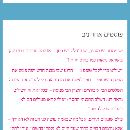
משנה
איך
נשלט
פוסטים אחרונים
—
יש
יש ממתג, יש מעצב, יש הנהלה ויש כסף – אז למה חזיתות בתי עסק
פה
בישראל נראות כמו כאוס חזותי?
מורכבות
שאנשים
“שילוט כדי לקבל טופס 4” – הרגע שבו מבנה חדש ויפה פוגש את
פשוט
הבלגן הישראלי… ואיך לצלוח את הרגע הזה בלי להרוס את המבנה
לא
השלטים הכי איכותיים והיצרן הכי מנוסה – ובכל זאת זה השילוט
יבינו.”
נראה רע. השלב התכנוני החסר / “פולי קקאו מעולים הם לא
האמת?
בהכרח שוקולד טוב”
דווקא
כולם שונאים תורים. אבל מה שבאמת עושה לנו רע זה לא האורך –
אפשר.
אלא גורמים חבויים בתור שעד היום לא נלקחו בחשבון, וניתן לתקן