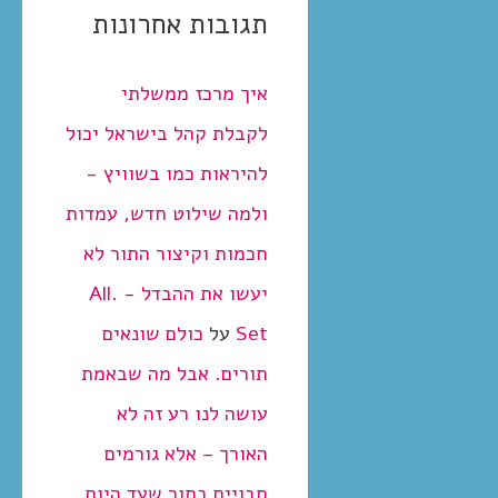
תגובות אחרונות
איך מרכז ממשלתי
לקבלת קהל בישראל יכול
להיראות כמו בשוויץ -
ולמה שילוט חדש, עמדות
חכמות וקיצור התור לא
יעשו את ההבדל - .All
Set
על
כולם שונאים
תורים. אבל מה שבאמת
עושה לנו רע זה לא
האורך – אלא גורמים
חבויים בתור שעד היום