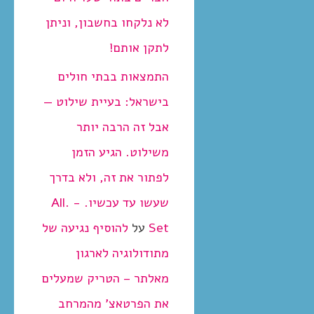
לא נלקחו בחשבון, וניתן
לתקן אותם!
התמצאות בבתי חולים
בישראל: בעיית שילוט —
אבל זה הרבה יותר
משילוט. הגיע הזמן
לפתור את זה, ולא בדרך
שעשו עד עכשיו. - .All
Set
על
להוסיף נגיעה של
מתודולוגיה לארגון
מאלתר – הטריק שמעלים
את הפרטאצ’ מהמרחב