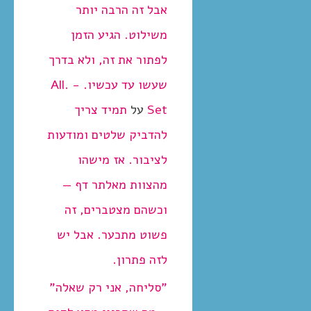
אבל זה הרבה יותר
משילוט. הגיע הזמן
לפתור את זה, ולא בדרך
שעשו עד עכשיו. - .All
Set
על
תמיד צריך
להדביק שלטים ומודעות
לציבור. אז מישהו
מהצוות מאלתר דף —
וכשהם מצטברים, זה
פשוט מתכער. אבל יש
לזה פתרון.
"סליחה, אני רק שאלה"