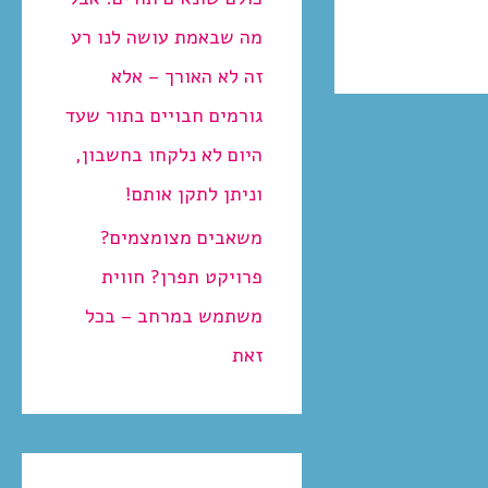
מה שבאמת עושה לנו רע
זה לא האורך – אלא
גורמים חבויים בתור שעד
היום לא נלקחו בחשבון,
וניתן לתקן אותם!
משאבים מצומצמים?
פרויקט תפרן? חווית
משתמש במרחב – בכל
זאת