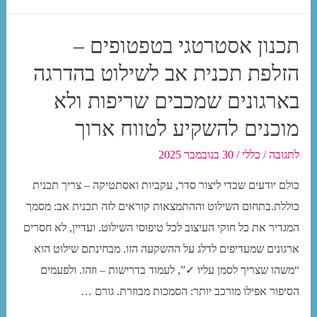
רוצים
שילוט
תכנון אסטרטגי בטפטופים –
‘מעניין’
הזלפת תכנית אב לשילוט בהדרגה
ו’לא
משעמם’
בארגונים שמכבים שריפות ולא
–
מוכנים להשקיע לטווח ארוך
אבל
הנה
לתגובה
/
כללי
/
30 בנובמבר 2025
מה
כולם יודעים שכדי ליצור סדר, עקביות ואסתטיקה – צריך תכנית
שהם
כוללת.בתחום השילוט וההתמצאות קוראים לזה תכנית אב: מסמך
מפספסים
המגדיר את כל חוקי העיצוב לכל טיפוסי השילוט. ועדיין, לא חסרים
(וגם:
ארגונים שמעדיפים לדלג על ההשקעה הזו. מבחינתם שילוט הוא
למה
“משהו שצריך לסמן עליו ✓”, לעמוד בדרישות – וזהו. ולפעמים
השיעמום
הסיפור אפילו מורכב יותר: הסמכות מבוזרת. גורם …
יהפוך