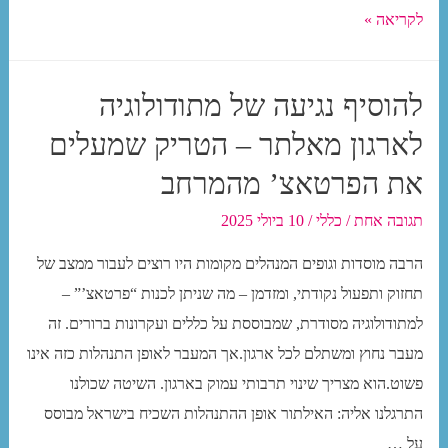
למעניין?)
תכנון
לקריאה »
אסטרטגי
בטפטופים
להוסיף נגיעה של מתודולוגיה
–
לארגון מאלתר – הטריק שמעלים
הזלפת
תכנית
את הפרטאצ’ מהמרחב
אב
תגובה אחת
/
כללי
/
10 ביולי 2025
לשילוט
בהדרגה
הרבה מוסדות וגופים המנהלים מקומות היו רוצים לעבור ממצב של
בארגונים
תחזוק ותפעול נקודתי, ומזדמן – מה שניתן לכנות “פרטאצ’” –
שמכבים
למתודולוגיה מסודרת, שמבוססת על כללים ועקרונות ברורים. זה
שריפות
מעבר נחוץ ומשתלם לכל ארגון.אך המעבר לאופן התנהלות כזה אינו
ולא
פשוט.הוא מצריך שינוי תרבותי עמוק בארגון. השיטה שכולנו
מוכנים
התרגלנו אליה: האילתור אופן ההתנהלות השכיח בישראל מבוסס
להשקיע
על …