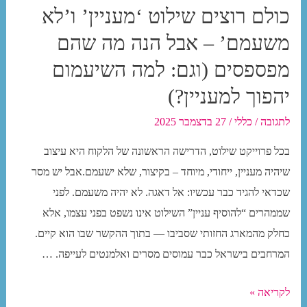
כולם רוצים שילוט ‘מעניין’ ו’לא
משעמם’ – אבל הנה מה שהם
מפספסים (וגם: למה השיעמום
יהפוך למעניין?)
לתגובה
/
כללי
/
27 בדצמבר 2025
בכל פרוייקט שילוט, הדרישה הראשונה של הלקוח היא עיצוב
שיהיה מעניין, ייחודי, מיוחד – בקיצור, שלא ישעמם.אבל יש מסר
שכדאי להגיד כבר עכשיו: אל דאגה. לא יהיה משעמם. לפני
שממהרים “להוסיף עניין” השילוט אינו נשפט בפני עצמו, אלא
כחלק מהמארג החזותי שסביבו — בתוך ההקשר שבו הוא קיים.
המרחבים בישראל כבר עמוסים מסרים ואלמנטים לעייפה. …
כולם
לקריאה »