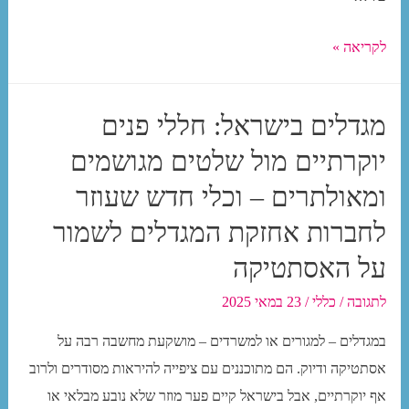
לטווח
להוסיף
ארוך
לקריאה »
נגיעה
של
מגדלים בישראל: חללי פנים
מתודולוגיה
יוקרתיים מול שלטים מגושמים
לארגון
מאלתר
ומאולתרים – וכלי חדש שעוזר
–
לחברות אחזקת המגדלים לשמור
הטריק
על האסתטיקה
שמעלים
את
לתגובה
/
כללי
/
23 במאי 2025
הפרטאצ’
במגדלים – למגורים או למשרדים – מושקעת מחשבה רבה על
מהמרחב
אסתטיקה ודיוק. הם מתוכננים עם ציפייה להיראות מסודרים ולרוב
אף יוקרתיים, אבל בישראל קיים פער מוזר שלא נובע מבלאי או