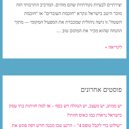
חדש
יצירתיים לבעיות נקודתיות שהם מזהים. המרכיב התרבותי הזה
שעוזר
מוכר היטב בישראל ונקרא “חוכמת העובדים” או “חוכמת
לחברות
השטח”.זו גישה ניהולית שמכבדת את המפעיל המקומי — מתוך
אחזקת
ההנחה שהוא מכיר את המקום טוב …
המגדלים
כשכל
לשמור
לקריאה »
עובד
על
הוא
האסתטיקה
מעצב:
הנזק
פוסטים אחרונים
הכבד
של
יש ממתג, יש מעצב, יש הנהלה ויש כסף – אז למה חזיתות בתי עסק
‘ממלכת
בישראל נראות כמו כאוס חזותי?
העובד’
לחוויית
“שילוט כדי לקבל טופס 4” – הרגע שבו מבנה חדש ויפה פוגש את