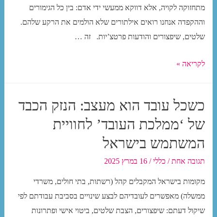
מתחזוקה לקויה, אלא דווקא ממעשי ידי אדם: בין כל הגימורים
וההקפדה אנחנו רואים אילתורים שלא הולמים את הרקע שלהם.
שלטים, שיפצורים והודעות פרטצ’יות. זה …
מגדלים
לקריאה »
בישראל:
חללי
כשכל עובד הוא מעצב: הנזק הכבד
פנים
של ‘ממלכת העובד’ לחוויית
יוקרתיים
מול
המשתמש בישראל
שלטים
תגובה אחת
/
כללי
/
16 במרץ 2025
מגושמים
ומאולתרים
מקומות בישראל המקבלים קהל (רשתות, בתי חולים, משרדי
–
ממשלה) מאפשרים לעובדיהם לבצע שינויים בסביבת עבודתם לפי
וכלי
שיקול דעתם: שיפצורים, הצבת שלטים, ביטוי אישי ופתרונות