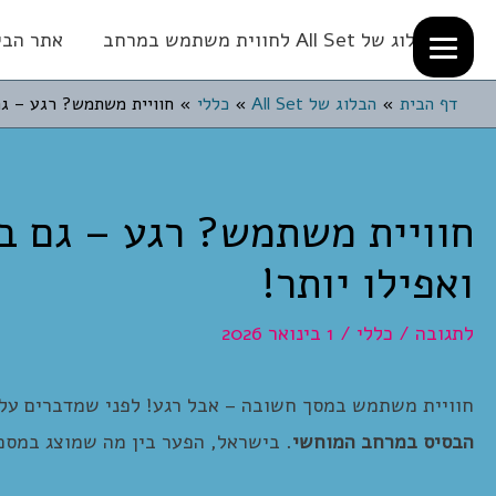
הבלוג של All Set לחווית משתמש במרחב
אתר הבית של
דף הבית
הבלוג של All Set
כללי
חוויית משתמש? רגע – גם
חוויית משתמש? רגע – גם ב
ואפילו יותר!
לתגובה
/
כללי
/
1 בינואר 2026
חוויית משתמש במסך חשובה – אבל רגע! לפני שמדברים על א
הבסיס במרחב המוחשי
. בישראל, הפער בין מה שמוצג במסכ