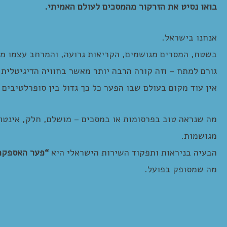
בואו נסיט את הזרקור מהמסכים לעולם האמיתי.
אנחנו בישראל.
בשטח, המסרים מגושמים, הקריאות גרועה, והמרחב עצמו מ
גורם למתח – וזה קורה הרבה יותר מאשר בחוויה הדיגיטלית.
אין עוד מקום בעולם שבו הפער כל כך גדול בין סופרלטיבים על UX ו-UI לבין החוויה במרחב המוחשי בסניף דואר מ
מה שנראה טוב בפרסומות או במסכים – מושלם, חלק, אינטו
מגושמות.
הבעיה בניראות ותפקוד השירות הישראלי היא
“
פער האספקה
מה שמסופק בפועל.