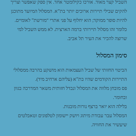
השביל קצר מאוד. אורכו כקילומטר אחד. אין ספק שאפשר וצריך
להקים שבילי תיירות ארוכים יותר בת”א. המסלול המיועד מתוכנן
להיות סופר ממוקד; הוא יחלוף על פני אתרי “מורשת” לאומיים.
כלומר זהו מסלול תיירותי ברמה הארצית. לא ממש השביל למי
שרוצה להכיר את העיר תל אביב.
סימון המסלול
הביטוי החזותי של שביל העצמאות הוא מושקע בהרבה ממסלולי
התיירות הקודמים שהיו בת”א (עליהם ארחיב מיד).
פס מובחן מלווה את המסלול ונבדל חזותית משאר המדרכה בגוון
ובחומר.
בלילה הוא יואר ברצף נורות מובנות.
המסלול עבר עבודת מיתוג ויושק יישומון לטלפונים וטאבלטים
שיעשיר את החוויה.