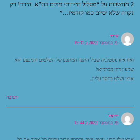
2 מחשבות על “מסלול תיירותי מוקם בת”א. הידד! רק
n
p
s
k
נקווה שלא יסיים כמו קודמיו…”
t
שירה
25 בנובמבר 2022 ב 19:31
ואוו איזו נוסטלגיה שביל התפוז המתכנן של השלטים והמבצע הוא
שמעון דהן מכרמיאל
אומן ושלט בחסד עליון..
תגובה
יחיאל
26 בנובמבר 2022 ב 17:44
אבא שלי תכנן, עיצב, ייצר, והתקין עבור עריית תל אביב את כל