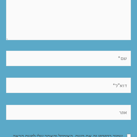
שמור בדפדפן זה את השם, האימייל והאתר שלי לפעם הבאה