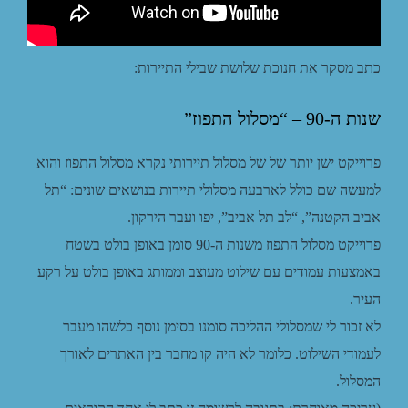
כתב מסקר את חנוכת שלושת שבילי התיירות:
שנות ה-90 – “מסלול התפוז”
פרוייקט ישן יותר של של מסלול תיירותי נקרא מסלול התפוז והוא
למעשה שם כולל לארבעה מסלולי תיירות בנושאים שונים: “תל
אביב הקטנה”, “לב תל אביב”, יפו ועבר הירקון.
פרוייקט מסלול התפוז משנות ה-90 סומן באופן בולט בשטח
באמצעות עמודים עם שילוט מעוצב וממותג באופן בולט על רקע
העיר.
לא זכור לי שמסלולי ההליכה סומנו בסימן נוסף כלשהו מעבר
לעמודי השילוט. כלומר לא היה קו מחבר בין האתרים לאורך
המסלול.