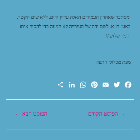
ומסתבר שאחרון העמודים האלה עדיין קיים, ללא שום הקשר,
באונ’ ת”א. לשם ידה של העירייה לא הגיעה כדי להסיר אותו.
תומר שלוש©
מפת מסלולי התפוז
S
L
W
P
E
T
F
h
i
h
i
m
w
a
a
n
a
n
a
i
c
r
k
t
t
i
t
e
→
הפוסט הקודם
הפוסט הבא
←
e
e
s
e
l
t
b
d
A
r
e
o
I
p
e
r
o