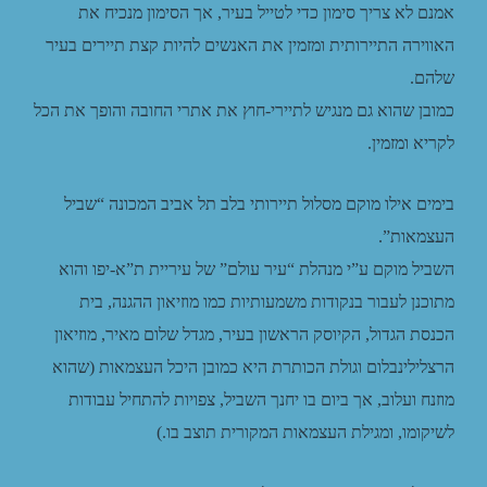
אמנם לא צריך סימון כדי לטייל בעיר, אך הסימון מנכיח את
האווירה התיירותית ומזמין את האנשים להיות קצת תיירים בעיר
שלהם.
כמובן שהוא גם מנגיש לתיירי-חוץ את אתרי החובה והופך את הכל
לקריא ומזמין.
בימים אילו מוקם מסלול תיירותי בלב תל אביב המכונה “שביל
העצמאות”.
השביל מוקם ע”י מנהלת “עיר עולם” של עיריית ת”א-יפו והוא
מתוכנן לעבור בנקודות משמעותיות כמו מוזיאון ההגנה, בית
הכנסת הגדול, הקיוסק הראשון בעיר, מגדל שלום מאיר, מוזיאון
הרצלילינבלום וגולת הכותרת היא כמובן היכל העצמאות (שהוא
מוזנח ועלוב, אך ביום בו יחנך השביל, צפויות להתחיל עבודות
לשיקומו, ומגילת העצמאות המקורית תוצב בו.)