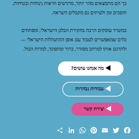
כך הם מתמצאים מהר יותר, מרגישים וודאות נינוחות ובטיחות,
חוסכים זמן ולעיתים גם מקבלים השראה.
במשרד עוסקים הרבה בחקירת הבלגן הישראלי, ומפתחים
כלים שמאפשרים לעבוד עם אופן ההתנהלות הישראלי —
ולתרגם אותו למרחב מסודר, ברור ומתפקד, למרות הכול.
מה אנחנו עושים?
עבודות נבחרות
יצירת קשר
S
L
W
P
E
T
F
h
i
h
i
m
w
a